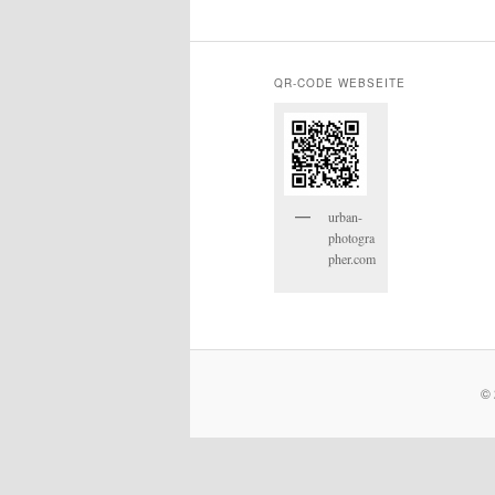
QR-CODE WEBSEITE
urban-
photogra
pher.com
© 