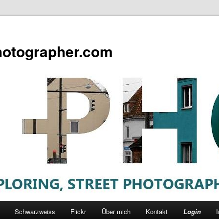
otographer.com
Schwarzweiss
Flickr
Über mich
Kontakt
Login