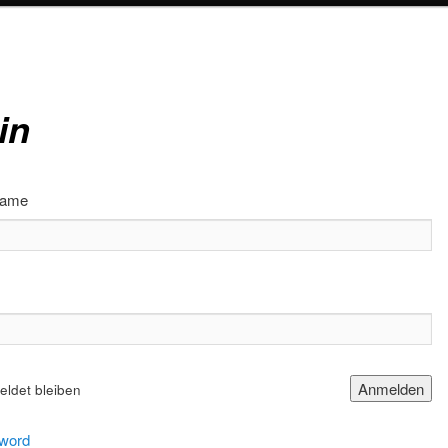
in
name
ldet bleiben
word