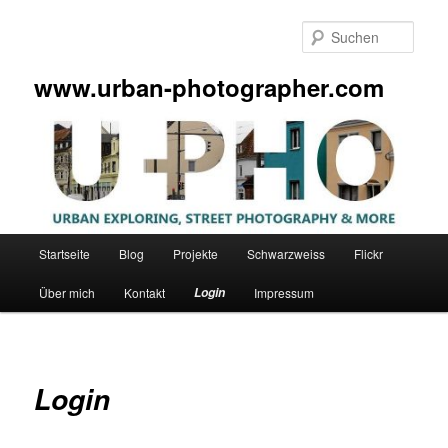
Zum
primären
Such
Inhalt
springen
www.urban-photographer.com
Hauptmenü
Startseite
Blog
Projekte
Schwarzweiss
Flickr
Über mich
Kontakt
Login
Impressum
Login