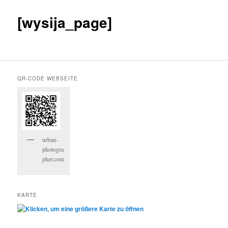
[wysija_page]
QR-CODE WEBSEITE
urban-
photogra
pher.com
KARTE