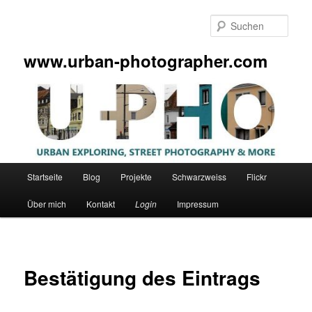
Zum
primären
Such
Inhalt
springen
www.urban-photographer.com
Hauptmenü
Startseite
Blog
Projekte
Schwarzweiss
Flickr
Über mich
Kontakt
Login
Impressum
Bestätigung des Eintrags