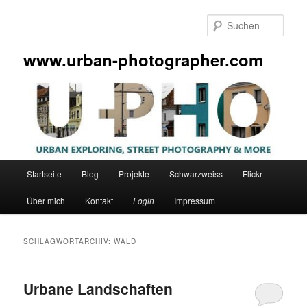
Zum
Zum
primären
sekundären
Such
Inhalt
Inhalt
springen
springen
www.urban-photographer.com
Hauptmenü
Startseite
Blog
Projekte
Schwarzweiss
Flickr
Über mich
Kontakt
Login
Impressum
SCHLAGWORTARCHIV:
WALD
Urbane Landschaften