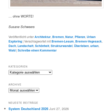
… ohne WORTE!
Susane Schweers
Veröffentlicht unter
Architektur
,
Bremen
,
Natur
,
Pflanze
,
Urban
Exploring
|
Verschlagwortet mit
Bremen-Lesum
,
Bremen-Vegesack
,
Dach
,
Landschaft
,
Schönheit
,
Strukturwandel
,
Überleben
,
urban
,
Wald
|
Schreibe einen Kommentar
KATEGORIEN
K
a
t
ARCHIVE
e
A
g
R
o
C
r
NEUESTE BEITRÄGE
H
i
System Deutschland 2026
Juni 27, 2026
I
e