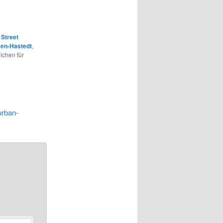
,
Street
en-Hastedt
,
ichen für
urban-