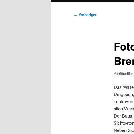
Beitragsnavigation
←
Vorheriger
Fot
Bre
Veröffentlic
Das Walter
Umgebung 
kontrovers
alten Werk
Der Bausti
Sichtbeton 
Neben Sic