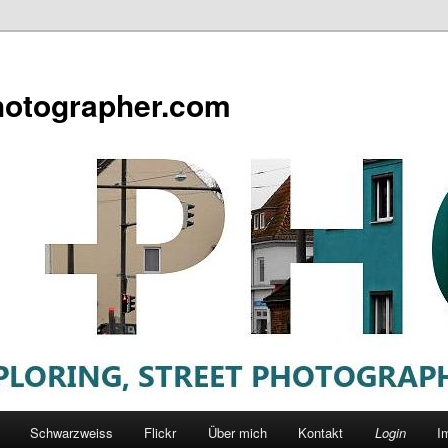
otographer.com
Schwarzweiss
Flickr
Über mich
Kontakt
Login
I