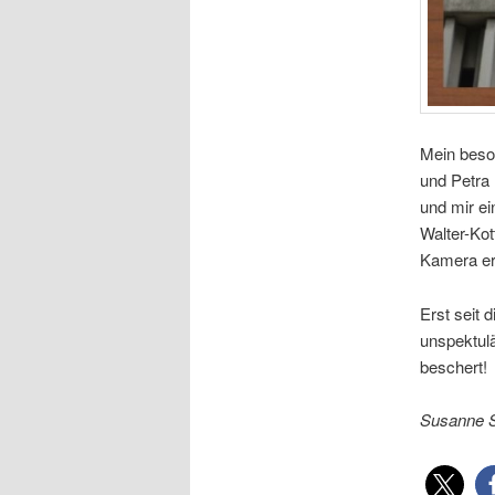
Mein beso
und Petra 
und mir ei
Walter-Ko
Kamera er
Erst seit 
unspektulä
beschert!
Susanne 