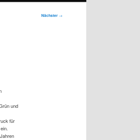
Nächster
→
n
 Grün und
uck für
 ein.
 Jahren