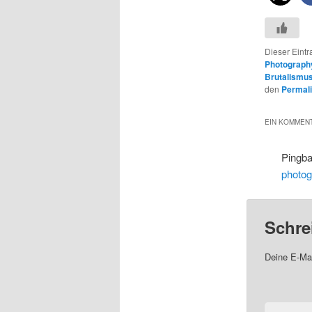
Dieser Eint
Photograph
Brutalismu
den
Permal
EIN KOMMENT
Pingb
photo
Schre
Deine E-Mai