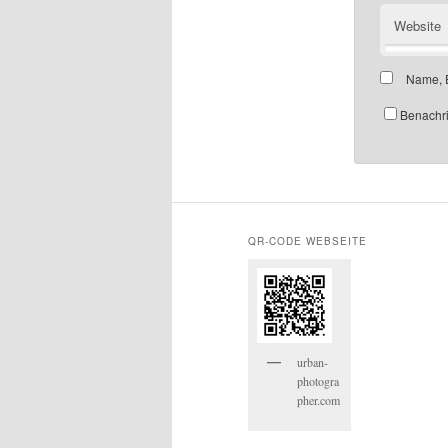
Website
Name, E
Benachri
QR-CODE WEBSEITE
urban-
photogra
pher.com