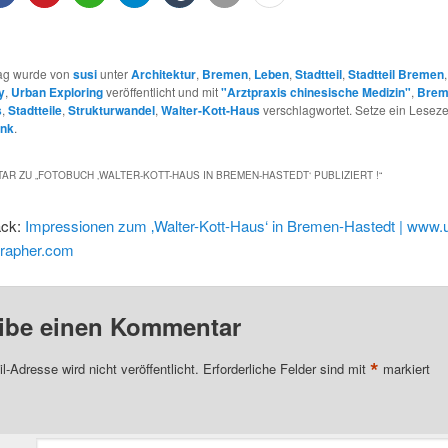
rag wurde von
susi
unter
Architektur
,
Bremen
,
Leben
,
Stadtteil
,
Stadtteil Bremen
y
,
Urban Exploring
veröffentlicht und mit
"Arztpraxis chinesische Medizin"
,
Brem
s
,
Stadtteile
,
Strukturwandel
,
Walter-Kott-Haus
verschlagwortet. Setze ein Leseze
ink
.
AR ZU „
FOTOBUCH ‚WALTER-KOTT-HAUS IN BREMEN-HASTEDT‘ PUBLIZIERT !
“
ack:
Impressionen zum ‚Walter-Kott-Haus‘ in Bremen-Hastedt | www.
grapher.com
ibe einen Kommentar
*
l-Adresse wird nicht veröffentlicht.
Erforderliche Felder sind mit
markiert