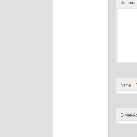
Komment
Name
E-Mail-A