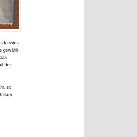
azkiewicz
te gewählt
 das
it der
hr, so
tnisse