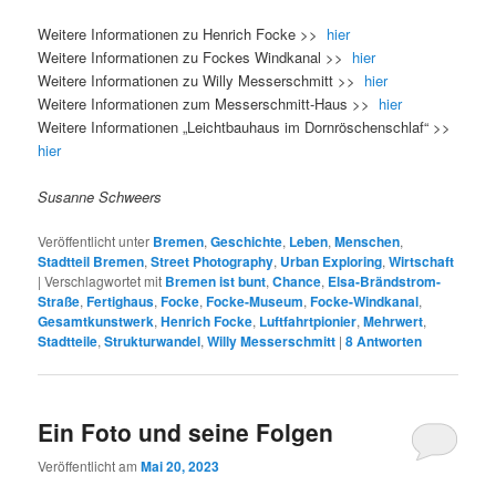
Weitere Informationen zu Henrich Focke >>
hier
Weitere Informationen zu Fockes Windkanal >>
hier
Weitere Informationen zu Willy Messerschmitt >>
hier
Weitere Informationen zum Messerschmitt-Haus >>
hier
Weitere Informationen „Leichtbauhaus im Dornröschenschlaf“ >>
hier
Susanne Schweers
Veröffentlicht unter
Bremen
,
Geschichte
,
Leben
,
Menschen
,
Stadtteil Bremen
,
Street Photography
,
Urban Exploring
,
Wirtschaft
|
Verschlagwortet mit
Bremen ist bunt
,
Chance
,
Elsa-Brändstrom-
Straße
,
Fertighaus
,
Focke
,
Focke-Museum
,
Focke-Windkanal
,
Gesamtkunstwerk
,
Henrich Focke
,
Luftfahrtpionier
,
Mehrwert
,
Stadtteile
,
Strukturwandel
,
Willy Messerschmitt
|
8
Antworten
Ein Foto und seine Folgen
Veröffentlicht am
Mai 20, 2023