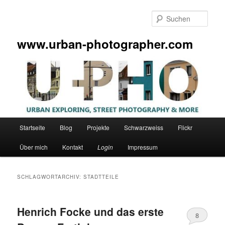
Zum
Zum
primären
sekundären
Such
Inhalt
Inhalt
springen
springen
www.urban-photographer.com
Hauptmenü
Startseite
Blog
Projekte
Schwarzweiss
Flickr
Über mich
Kontakt
Login
Impressum
SCHLAGWORTARCHIV:
STADTTEILE
Henrich Focke und das erste
8