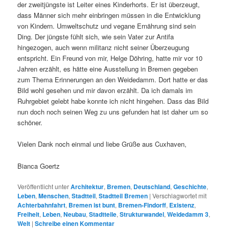
der zweitjüngste ist Leiter eines Kinderhorts. Er ist überzeugt,
dass Männer sich mehr einbringen müssen in die Entwicklung
von Kindern. Umweltschutz und vegane Ernährung sind sein
Ding. Der jüngste fühlt sich, wie sein Vater zur Antifa
hingezogen, auch wenn militanz nicht seiner Überzeugung
entspricht. Ein Freund von mir, Helge Döhring, hatte mir vor 10
Jahren erzählt, es hätte eine Ausstellung in Bremen gegeben
zum Thema Erinnerungen an den Weidedamm. Dort hatte er das
Bild wohl gesehen und mir davon erzählt. Da ich damals im
Ruhrgebiet gelebt habe konnte ich nicht hingehen. Dass das Bild
nun doch noch seinen Weg zu uns gefunden hat ist daher um so
schöner.
Vielen Dank noch einmal und liebe Grüße aus Cuxhaven,
Bianca Goertz
Veröffentlicht unter
Architektur
,
Bremen
,
Deutschland
,
Geschichte
,
Leben
,
Menschen
,
Stadtteil
,
Stadtteil Bremen
|
Verschlagwortet mit
Achterbahnfahrt
,
Bremen ist bunt
,
Bremen-Findorff
,
Existenz
,
Freiheit
,
Leben
,
Neubau
,
Stadtteile
,
Strukturwandel
,
Weidedamm 3
,
Welt
|
Schreibe einen Kommentar