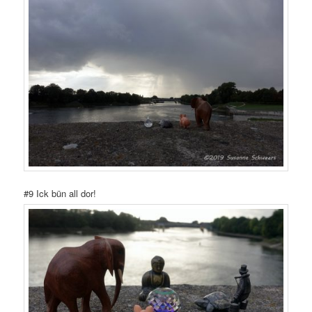
#9 Ick bün all dor!