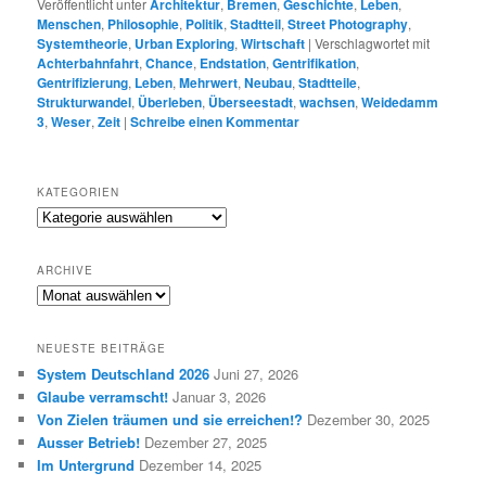
Veröffentlicht unter
Architektur
,
Bremen
,
Geschichte
,
Leben
,
Menschen
,
Philosophie
,
Politik
,
Stadtteil
,
Street Photography
,
Systemtheorie
,
Urban Exploring
,
Wirtschaft
|
Verschlagwortet mit
Achterbahnfahrt
,
Chance
,
Endstation
,
Gentrifikation
,
Gentrifizierung
,
Leben
,
Mehrwert
,
Neubau
,
Stadtteile
,
Strukturwandel
,
Überleben
,
Überseestadt
,
wachsen
,
Weidedamm
3
,
Weser
,
Zeit
|
Schreibe einen Kommentar
KATEGORIEN
K
a
t
ARCHIVE
e
A
g
R
o
C
r
NEUESTE BEITRÄGE
H
i
System Deutschland 2026
Juni 27, 2026
I
e
Glaube verramscht!
Januar 3, 2026
V
n
E
Von Zielen träumen und sie erreichen!?
Dezember 30, 2025
Ausser Betrieb!
Dezember 27, 2025
Im Untergrund
Dezember 14, 2025