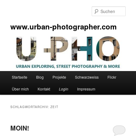
Zum
Zum
primären
sekundären
Such
Inhalt
Inhalt
springen
springen
www.urban-photographer.com
Hauptmenü
Startseite
Blog
Projekte
Schwarzweiss
Flickr
Über mich
Kontakt
Login
Impressum
SCHLAGWORTARCHIV:
ZEIT
MOIN!