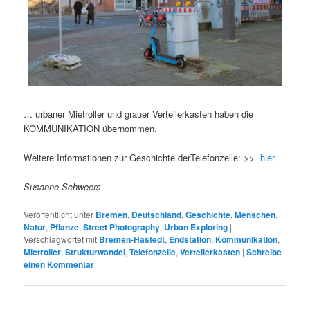
… urbaner Mietroller und grauer Verteilerkasten haben die
KOMMUNIKATION übernommen.
Weitere Informationen zur Geschichte derTelefonzelle: >>
hier
Susanne Schweers
Veröffentlicht unter
Bremen
,
Deutschland
,
Geschichte
,
Menschen
,
Natur
,
Pflanze
,
Street Photography
,
Urban Exploring
|
Verschlagwortet mit
Bremen-Hastedt
,
Endstation
,
Kommunikation
,
Mietroller
,
Strukturwandel
,
Telefonzelle
,
Verteilerkasten
|
Schreibe
einen Kommentar