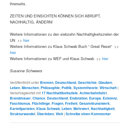
ihrerseits.
ZEITEN UND EINSICHTEN KÖNNEN SICH ABRUPT,
NACHHALTIG, ÄNDERN!
Weitere Informationen zu den siebzehn Nachhaltigkeitszielen der
UN >>
hier
Weitere Informationen zu Klaus Schwab Buch “ Great Reset“ >>
hier
Weitere Informationen zu WEF und Klaus Schwab >>
hier
Susanne Schweers
Veröffentlicht unter
Bremen
,
Deutschland
,
Geschichte
,
Glauben
,
Leben
,
Menschen
,
Philosophie
,
Politik
,
Systemtheorie
,
Wirtschaft
|
Verschlagwortet mit
17 Nachhaltikeitsziele
,
Achterbahnfahrt
,
Brandmauer
,
Chance
,
Deutschland
,
Endstation
,
Europa
,
Existenz
,
Faschismus
,
Flüchtlinge
,
Fragen
,
Freiheit
,
Gesamtkunstwerk
,
Kartellparteien
,
Klaus Schwab
,
Leben
,
Mehrwert
,
Nachhaltigkeit
,
Strukturwandel
,
Überleben
,
Welt
|
Schreibe einen Kommentar