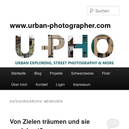
Zum
Zum
primären
sekundären
Such
Inhalt
Inhalt
springen
springen
www.urban-photographer.com
Hauptmenü
Startseite
Blog
Projekte
Schwarzweiss
Flickr
Über mich
Kontakt
Login
Impressum
KATEGORIEARCHIV:
MENSCHEN
Von Zielen träumen und sie