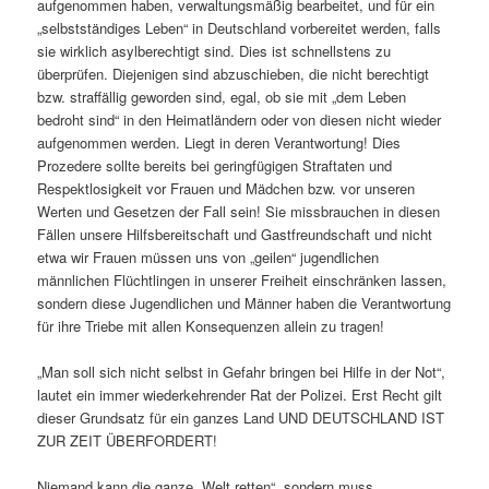
aufgenommen haben, verwaltungsmäßig bearbeitet, und für ein
„selbstständiges Leben“ in Deutschland vorbereitet werden, falls
sie wirklich asylberechtigt sind. Dies ist schnellstens zu
überprüfen. Diejenigen sind abzuschieben, die nicht berechtigt
bzw. straffällig geworden
sind, egal, ob sie mit „dem Leben
bedroht sind“ in den Heimatländern oder von diesen nicht wieder
aufgenommen werden. Liegt in deren Verantwortung! Dies
Prozedere sollte bereits bei geringfügigen Straftaten und
Respektlosigkeit vor Frauen und Mädchen bzw. vor unseren
Werten und Gesetzen der Fall sein! Sie missbrauchen in diesen
Fällen unsere Hilfsbereitschaft und Gastfreundschaft und nicht
etwa wir Frauen müssen uns von „geilen“ jugendlichen
männlichen Flüchtlingen in unserer Freiheit einschränken lassen,
sondern diese Jugendlichen und Männer haben die Verantwortung
für ihre Triebe mit allen Konsequenzen allein zu tragen!
„Man soll sich nicht selbst in Gefahr bringen bei Hilfe in der Not“,
lautet ein immer wiederkehrender Rat der Polizei. Erst Recht gilt
dieser Grundsatz für ein ganzes Land UND DEUTSCHLAND IST
ZUR ZEIT ÜBERFORDERT
!
Niemand kann die ganze „Welt
retten“, sondern muss