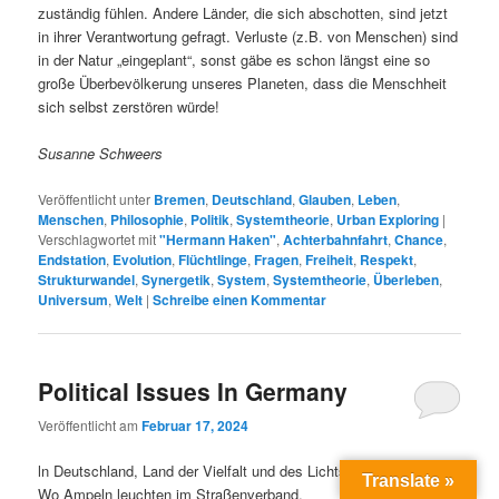
zuständig fühlen. Andere Länder, die sich abschotten, sind jetzt
in ihrer Verantwortung gefragt. Verluste (z.B. von Menschen) sind
in der Natur „eingeplant“, sonst gäbe es schon längst eine so
große Überbevölkerung unseres Planeten, dass die Menschheit
sich selbst zerstören würde!
Susanne Schweers
Veröffentlicht unter
Bremen
,
Deutschland
,
Glauben
,
Leben
,
Menschen
,
Philosophie
,
Politik
,
Systemtheorie
,
Urban Exploring
|
Verschlagwortet mit
"Hermann Haken"
,
Achterbahnfahrt
,
Chance
,
Endstation
,
Evolution
,
Flüchtlinge
,
Fragen
,
Freiheit
,
Respekt
,
Strukturwandel
,
Synergetik
,
System
,
Systemtheorie
,
Überleben
,
Universum
,
Welt
|
Schreibe einen Kommentar
Political Issues In Germany
Veröffentlicht am
Februar 17, 2024
ln Deutschland, Land der Vielfalt und des Lichts,
Translate »
Wo Ampeln leuchten im Straßenverband.