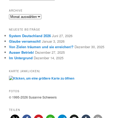
a
t
ARCHIVE
e
A
g
R
o
C
r
NEUESTE BEITRÄGE
H
i
System Deutschland 2026
Juni 27, 2026
I
e
Glaube verramscht!
Januar 3, 2026
V
n
E
Von Zielen träumen und sie erreichen!?
Dezember 30, 2025
Ausser Betrieb!
Dezember 27, 2025
Im Untergrund
Dezember 14, 2025
KARTE (ANKLICKEN)
FOTOS
© 1995-2026 Susanne Schweers
TEILEN