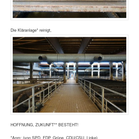
Die Kläranlage* reinigt,
HOFFNUNG, ZUKUNFT** BESTEHT!
*Anm: (von SPD, FDP, Grüne, CDU/CSU, Linke)