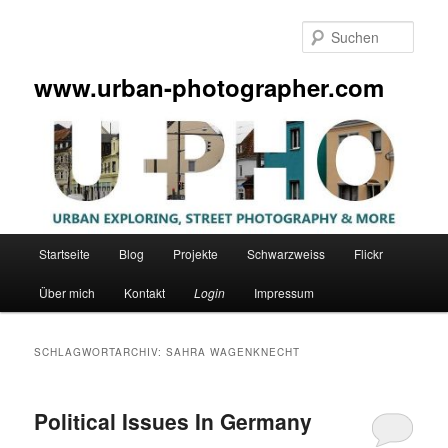
Zum
Zum
primären
sekundären
Such
Inhalt
Inhalt
springen
springen
www.urban-photographer.com
Hauptmenü
Startseite
Blog
Projekte
Schwarzweiss
Flickr
Über mich
Kontakt
Login
Impressum
SCHLAGWORTARCHIV:
SAHRA WAGENKNECHT
Political Issues In Germany