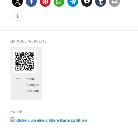
0
0
QR-CODE WEBSEITE
urban-
photogra
pher.com
KARTE