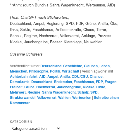
**Anm: (durch Bündnis Sahra Wagenknecht, Werteunion, AfD)
(
Text: ChatGPT nach Stichworten:)
Deutschland, Ampel, Regierung, SPD, FDP, Grüne, Antifa, Öko,
links, Sekte, Faschismus, Antidemokratie, Chaos, Terror,
Scholz, Regime, Hochverrat, Volksverrat, Anklage, Prozess,
Kloake, Jauchengrube, Faeser, Kläranlage, Neuwahlen
Susanne Schweers
Veröffentlicht unter
Deutschland
,
Geschichte
,
Glauben
,
Leben
,
Menschen
,
Philosophie
,
Politik
,
Wirtschaft
|
Verschlagwortet mit
Achterbahnfahrt
,
AfD
,
Ampel
,
Antifa
,
CDU/CSU
,
Chance
,
Demokratie
,
Deutschland
,
Endstation
,
Faschismus
,
FDP
,
Fragen
,
Freiheit
,
Grüne
,
Hochverrat
,
Jauchengrube
,
Kloake
,
Linke
,
Mehrwert
,
Regime
,
Sahra Wagenknecht
,
Scholz
,
SPD
,
Strukturwandel
,
Volksverrat
,
Wahlen
,
Werteunion
|
Schreibe einen
Kommentar
KATEGORIEN
K