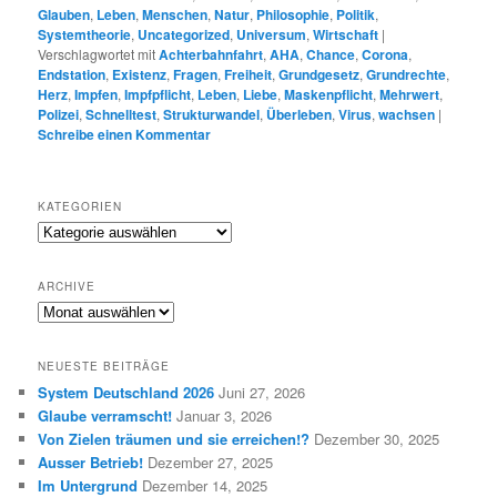
Glauben
,
Leben
,
Menschen
,
Natur
,
Philosophie
,
Politik
,
Systemtheorie
,
Uncategorized
,
Universum
,
Wirtschaft
|
Verschlagwortet mit
Achterbahnfahrt
,
AHA
,
Chance
,
Corona
,
Endstation
,
Existenz
,
Fragen
,
Freiheit
,
Grundgesetz
,
Grundrechte
,
Herz
,
Impfen
,
Impfpflicht
,
Leben
,
Liebe
,
Maskenpflicht
,
Mehrwert
,
Polizei
,
Schnelltest
,
Strukturwandel
,
Überleben
,
Virus
,
wachsen
|
Schreibe einen Kommentar
KATEGORIEN
K
a
t
ARCHIVE
e
A
g
R
o
C
r
NEUESTE BEITRÄGE
H
i
System Deutschland 2026
Juni 27, 2026
I
e
Glaube verramscht!
Januar 3, 2026
V
n
E
Von Zielen träumen und sie erreichen!?
Dezember 30, 2025
Ausser Betrieb!
Dezember 27, 2025
Im Untergrund
Dezember 14, 2025