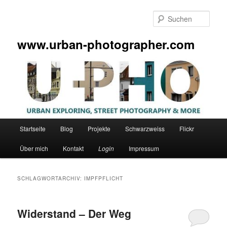
Zum
Zum
primären
sekundären
Such
Inhalt
Inhalt
springen
springen
www.urban-photographer.com
Hauptmenü
Startseite
Blog
Projekte
Schwarzweiss
Flickr
Über mich
Kontakt
Login
Impressum
SCHLAGWORTARCHIV:
IMPFPFLICHT
Widerstand – Der Weg