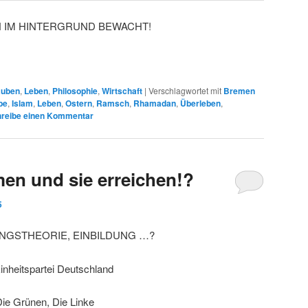
 IM HINTERGRUND BEWACHT!
auben
,
Leben
,
Philosophie
,
Wirtschaft
|
Verschlagwortet mit
Bremen
be
,
Islam
,
Leben
,
Ostern
,
Ramsch
,
Rhamadan
,
Überleben
,
reibe einen Kommentar
men und sie erreichen!?
5
GSTHEORIE, EINBILDUNG …?
inheitspartei Deutschland
e Grünen, Die Linke