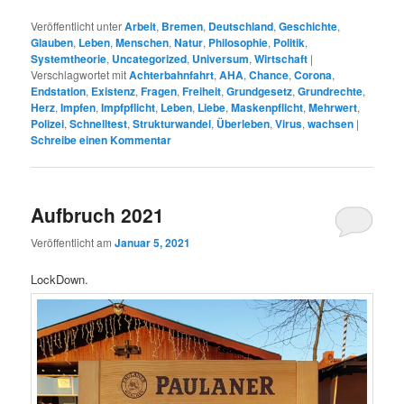
Veröffentlicht unter
Arbeit
,
Bremen
,
Deutschland
,
Geschichte
,
Glauben
,
Leben
,
Menschen
,
Natur
,
Philosophie
,
Politik
,
Systemtheorie
,
Uncategorized
,
Universum
,
Wirtschaft
|
Verschlagwortet mit
Achterbahnfahrt
,
AHA
,
Chance
,
Corona
,
Endstation
,
Existenz
,
Fragen
,
Freiheit
,
Grundgesetz
,
Grundrechte
,
Herz
,
Impfen
,
Impfpflicht
,
Leben
,
Liebe
,
Maskenpflicht
,
Mehrwert
,
Polizei
,
Schnelltest
,
Strukturwandel
,
Überleben
,
Virus
,
wachsen
|
Schreibe einen Kommentar
Aufbruch 2021
Veröffentlicht am
Januar 5, 2021
LockDown.