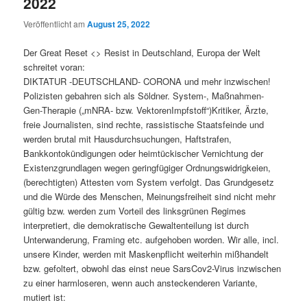
2022
Veröffentlicht am
August 25, 2022
Der Great Reset <> Resist in Deutschland, Europa der Welt
schreitet voran:
DIKTATUR -DEUTSCHLAND- CORONA und mehr inzwischen!
Polizisten gebahren sich als Söldner. System-, Maßnahmen-
Gen-Therapie („mNRA- bzw. VektorenImpfstoff“)Kritiker, Ärzte,
freie Journalisten, sind rechte, rassistische Staatsfeinde und
werden brutal mit Hausdurchsuchungen, Haftstrafen,
Bankkontokündigungen oder heimtückischer Vernichtung der
Existenzgrundlagen wegen geringfügiger Ordnungswidrigkeien,
(berechtigten) Attesten vom System verfolgt. Das Grundgesetz
und die Würde des Menschen, Meinungsfreiheit sind nicht mehr
gültig bzw. werden zum Vorteil des linksgrünen Regimes
interpretiert, die demokratische Gewaltenteilung ist durch
Unterwanderung, Framing etc. aufgehoben worden. Wir alle, incl.
unsere Kinder, werden mit Maskenpflicht weiterhin mißhandelt
bzw. gefoltert, obwohl das einst neue SarsCov2-Virus inzwischen
zu einer harmloseren, wenn auch ansteckenderen Variante,
mutiert ist: