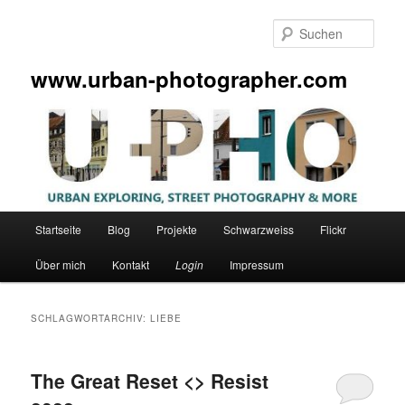
Zum
Zum
primären
sekundären
Such
Inhalt
Inhalt
springen
springen
www.urban-photographer.com
Hauptmenü
Startseite
Blog
Projekte
Schwarzweiss
Flickr
Über mich
Kontakt
Login
Impressum
SCHLAGWORTARCHIV:
LIEBE
The Great Reset <> Resist