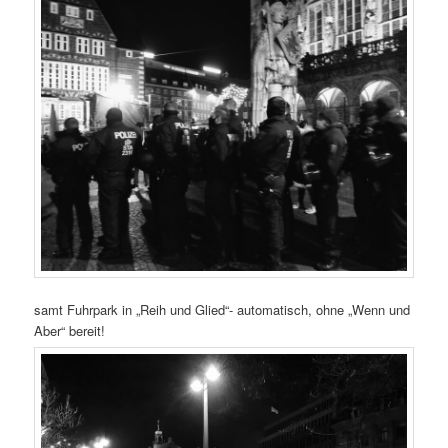
samt Fuhrpark in „Reih und Glied“- automatisch, ohne „Wenn und
Aber“ bereit!