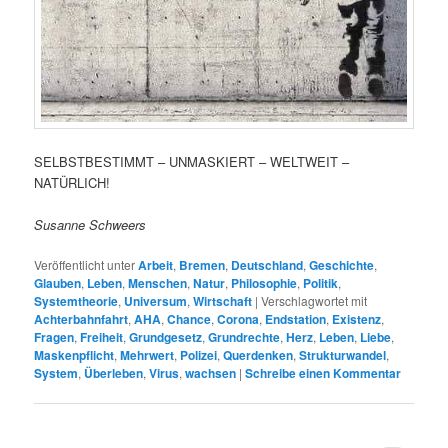
SELBSTBESTIMMT – UNMASKIERT – WELTWEIT –
NATÜRLICH!
Susanne Schweers
Veröffentlicht unter
Arbeit
,
Bremen
,
Deutschland
,
Geschichte
,
Glauben
,
Leben
,
Menschen
,
Natur
,
Philosophie
,
Politik
,
Systemtheorie
,
Universum
,
Wirtschaft
|
Verschlagwortet mit
Achterbahnfahrt
,
AHA
,
Chance
,
Corona
,
Endstation
,
Existenz
,
Fragen
,
Freiheit
,
Grundgesetz
,
Grundrechte
,
Herz
,
Leben
,
Liebe
,
Maskenpflicht
,
Mehrwert
,
Polizei
,
Querdenken
,
Strukturwandel
,
System
,
Überleben
,
Virus
,
wachsen
|
Schreibe einen Kommentar