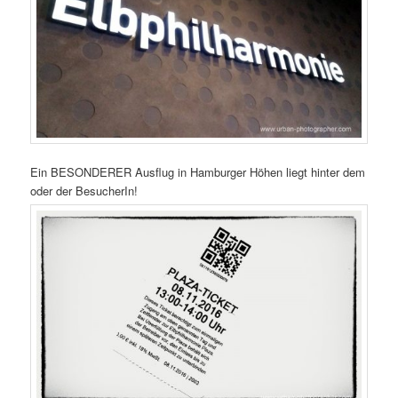
Bedeutendem behaftet im Gedächnis belassen würde.
Zwei phantasielose Hochhäuser ‚City-Gate‘ mit Rasterfenstern
eines bedeutenden Architekten, wie Max Dudler, reichen nicht
aus! Warum wird nicht wenigstens die Plattform im zwanzigsten
Stockwerk des Wesertowers z.B. für die Bremer Bevölkerung
geöffnet? Das wäre schon einmal ein Highlight gegen
Bremens Mittelmäßigkeit!
… oder ein WESERPHILHARMONIE in und auf der ‚umgedrehten
Kommode‘ auf dem Stadtwerder?
Weitere Infos zur Elbphilharmonie gibt es >
hier
Die Elbphilharmonie ist mit Google Street View bereits virtuell
erlebbar >
hier
Offizielle Website der Elbphilharmonie >
hier
Susanne Schweers