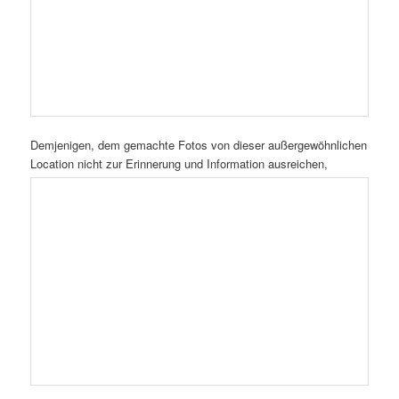
Unterbrochen, durch eine Zwischenebene mit Panoramafenster,
geht es zum Schluß wieder per hinabgleitender Rolltreppe zum
Ausgang.
Ein BESONDERER Ausflug in Hamburger Höhen liegt hinter dem
oder der BesucherIn!