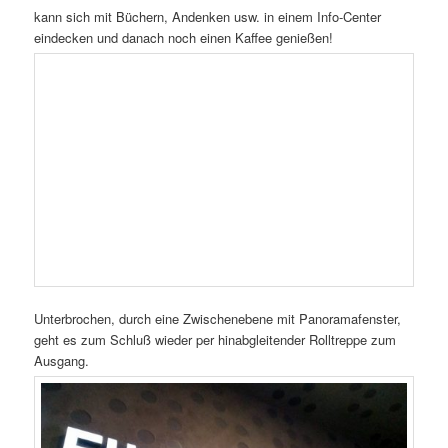
Die Eröffnung aller Gebäudeteile war ursprünglich für 2010
geplant und die Kostensteigerung von 77 auf 789 Millionen Euro
sorgte jahrelang für Schlagzeilen, ABER ES HAT SICH
GELOHNT FÜR HAMBURG, SEINE BEVÖLKERUNG UND
NACHFOLGENGE GENERATIONEN. NICHT IMMER SOLLTE
NUR DIE VERNUNFT SIEGEN!
BREMEN braucht auch mehr Leuchturmprojekte jenseits
jedlicher Vernunft, um sein „Dorf mit Straßenbahn“ – Image
endlich zuverlassen und nicht darin zu versinken. (Fast) JEDER
Besucher oder Besucherin, die Bremen wegen eines solchen
HIGHLIGHTS besuchen würde, gibt Geld in der Stadt aus, was
die Bremer Wirtschaft ankurbelt und die Stadt als/mit etwas