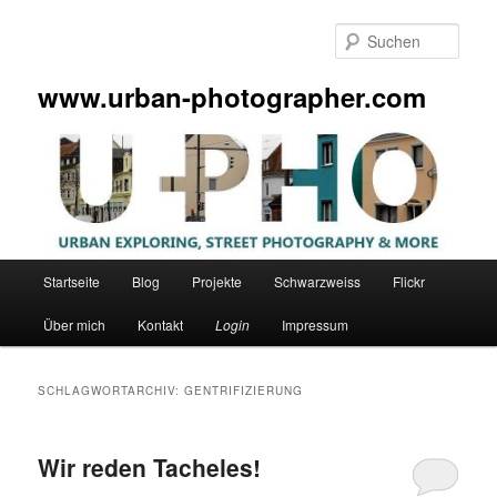
Zum
Zum
primären
sekundären
Such
Inhalt
Inhalt
springen
springen
www.urban-photographer.com
Hauptmenü
Startseite
Blog
Projekte
Schwarzweiss
Flickr
Über mich
Kontakt
Login
Impressum
SCHLAGWORTARCHIV:
GENTRIFIZIERUNG
Wir reden Tacheles!