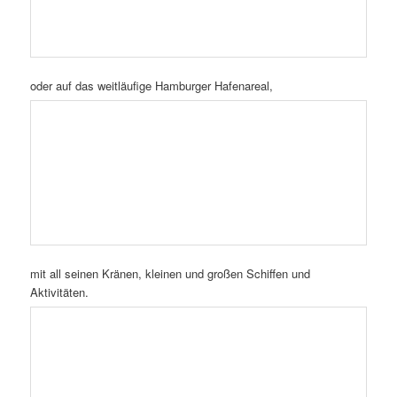
mit all seinen Kränen, kleinen und großen Schiffen und
Aktivitäten.
Demjenigen, dem gemachte Fotos von dieser außergewöhnlichen
Location nicht zur Erinnerung und Information ausreichen,
kann sich mit Büchern, Andenken usw. in einem Info-Center
eindecken und danach noch einen Kaffee genießen!