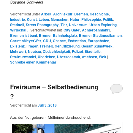
Susanne Schweers
Veröffentlicht unter
Arbeit
,
Architektur
,
Bremen
,
Geschichte
,
Industrie
,
Kunst
,
Leben
,
Menschen
,
Natur
,
Philosophie
,
Politik
,
Stadtteil
,
Street Photography
,
Tier
,
Universum
,
Urban Exploring
,
Wirtschaft
|
Verschlagwortet mit
'City Gate'
,
Achterbahnfahrt
,
Bremen ist bunt
,
Bremer Bahnhofsplatz
,
Bremer Stadtmusikanten
,
CarstenMeyerWer
,
CDU
,
Chance
,
Endstation
,
Europahafen
,
Existenz
,
Fragen
,
Freiheit
,
Gentrifizierung
,
Gesamtkunstwerk
,
Mehrwert
,
Neubau
,
Obdachlosigkeit
,
Polizei
,
Stadtteile
,
Strukturwandel
,
Überleben
,
Überseestadt
,
wachsen
,
Welt
|
Schreibe einen Kommentar
Freiräume – Selbstbedienung
?
Veröffentlicht am
Juli 3, 2018
Aus der Not geboren, Mülleimer durchsuchend,