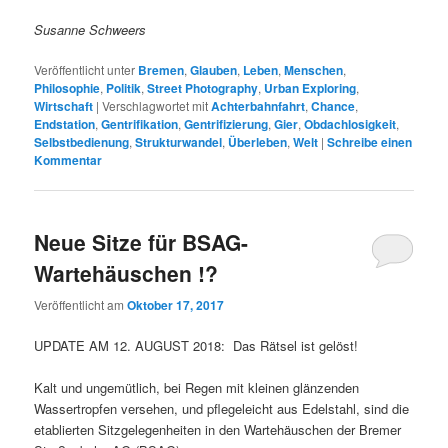
Susanne Schweers
Veröffentlicht unter
Bremen
,
Glauben
,
Leben
,
Menschen
,
Philosophie
,
Politik
,
Street Photography
,
Urban Exploring
,
Wirtschaft
|
Verschlagwortet mit
Achterbahnfahrt
,
Chance
,
Endstation
,
Gentrifikation
,
Gentrifizierung
,
Gier
,
Obdachlosigkeit
,
Selbstbedienung
,
Strukturwandel
,
Überleben
,
Welt
|
Schreibe einen
Kommentar
Neue Sitze für BSAG-
Wartehäuschen !?
Veröffentlicht am
Oktober 17, 2017
UPDATE AM 12. AUGUST 2018: Das Rätsel ist gelöst!
Kalt und ungemütlich, bei Regen mit kleinen glänzenden
Wassertropfen versehen, und pflegeleicht aus Edelstahl, sind die
etablierten Sitzgelegenheiten in den Wartehäuschen der Bremer