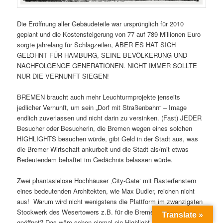
Veröffentlicht unter
Architektur
,
Deutschland
,
Industrie
,
Kunst
,
Leben
,
Pflanze
,
Urban Exploring
,
Wirtschaft
|
Verschlagwortet mit
Chance
,
Elbe
,
Elbphilharmonie
,
Freiheit
,
Gentrifizierung
,
Gesamtkunstwerk
,
Hafencity
,
Hamburg
,
Leben
,
Mehrwert
,
Neubau
,
Strukturwandel
,
Universum
,
Welt
|
Schreibe einen Kommentar
Zwischen den Zeiten
Veröffentlicht am
November 6, 2016
Zwischen Analog und Digital …
Zwischen altem Parzellengebiet und neuem Wohngebiet
Weidedamm 3 …
Zwischen altem Hafengebiet und neuem Wohngebiet
Translate »
Europahafen …