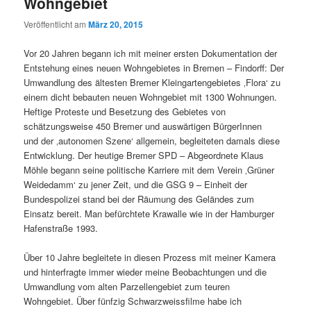
Wohngebiet
Veröffentlicht am
März 20, 2015
Vor 20 Jahren begann ich mit meiner ersten Dokumentation der
Entstehung eines neuen Wohngebietes in Bremen – Findorff: Der
Umwandlung des ältesten Bremer Kleingartengebietes ‚Flora‘ zu
einem dicht bebauten neuen Wohngebiet mit 1300 Wohnungen.
Heftige Proteste und Besetzung des Gebietes von
schätzungsweise 450 Bremer und auswärtigen BürgerInnen
und der ‚autonomen Szene‘ allgemein, begleiteten damals diese
Entwicklung. Der heutige Bremer SPD – Abgeordnete Klaus
Möhle begann seine politische Karriere mit dem Verein ‚Grüner
Weidedamm‘ zu jener Zeit, und die GSG 9 – Einheit der
Bundespolizei stand bei der Räumung des Geländes zum
Einsatz bereit. Man befürchtete Krawalle wie in der Hamburger
Hafenstraße 1993.
Über 10 Jahre begleitete in diesen Prozess mit meiner Kamera
und hinterfragte immer wieder meine Beobachtungen und die
Umwandlung vom alten Parzellengebiet zum teuren
Wohngebiet. Über fünfzig Schwarzweissfilme habe ich