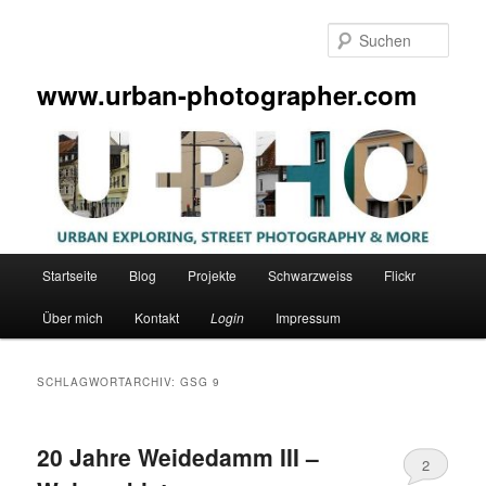
Zum
Zum
primären
sekundären
Such
Inhalt
Inhalt
springen
springen
www.urban-photographer.com
Hauptmenü
Startseite
Blog
Projekte
Schwarzweiss
Flickr
Über mich
Kontakt
Login
Impressum
SCHLAGWORTARCHIV:
GSG 9
20 Jahre Weidedamm III –
2