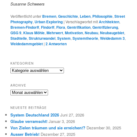
Susanne Schweers
Veröffentlicht unter
Bremen
,
Geschichte
,
Leben
,
Philosophie
,
Street
Photography
,
Urban Exploring
|
Verschlagwortet mit
Architekten
,
Bremen-Findorff
,
Findorff
,
Flora
,
Gentrifikation
,
Gentrifizierung
,
GSG 9
,
Klaus Möhle
,
Mehrwert
,
Motivation
,
Neubau
,
Neubaugebiet
,
Stadtteile
,
Strukturwandel
,
System
,
Systemtheorie
,
Weidedamm 3
,
Weidedammgebiet
|
2
Antworten
KATEGORIEN
K
a
t
ARCHIVE
e
A
g
R
o
C
r
NEUESTE BEITRÄGE
H
i
System Deutschland 2026
Juni 27, 2026
I
e
Glaube verramscht!
Januar 3, 2026
V
n
E
Von Zielen träumen und sie erreichen!?
Dezember 30, 2025
Ausser Betrieb!
Dezember 27, 2025