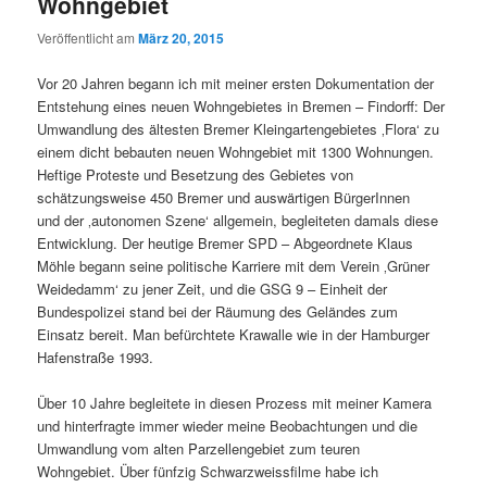
Wohngebiet
Veröffentlicht am
März 20, 2015
Vor 20 Jahren begann ich mit meiner ersten Dokumentation der
Entstehung eines neuen Wohngebietes in Bremen – Findorff: Der
Umwandlung des ältesten Bremer Kleingartengebietes ‚Flora‘ zu
einem dicht bebauten neuen Wohngebiet mit 1300 Wohnungen.
Heftige Proteste und Besetzung des Gebietes von
schätzungsweise 450 Bremer und auswärtigen BürgerInnen
und der ‚autonomen Szene‘ allgemein, begleiteten damals diese
Entwicklung. Der heutige Bremer SPD – Abgeordnete Klaus
Möhle begann seine politische Karriere mit dem Verein ‚Grüner
Weidedamm‘ zu jener Zeit, und die GSG 9 – Einheit der
Bundespolizei stand bei der Räumung des Geländes zum
Einsatz bereit. Man befürchtete Krawalle wie in der Hamburger
Hafenstraße 1993.
Über 10 Jahre begleitete in diesen Prozess mit meiner Kamera
und hinterfragte immer wieder meine Beobachtungen und die
Umwandlung vom alten Parzellengebiet zum teuren
Wohngebiet. Über fünfzig Schwarzweissfilme habe ich