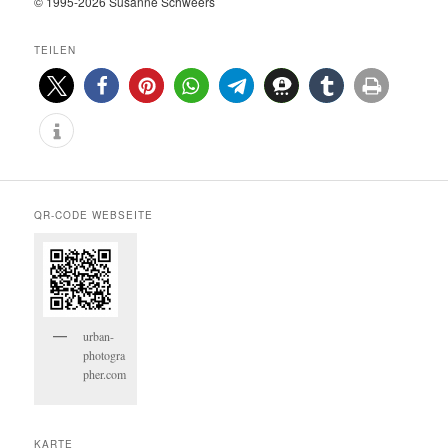
© 1995-2026 Susanne Schweers
TEILEN
0
0
QR-CODE WEBSEITE
urban-
photogra
pher.com
KARTE