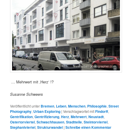
… Mehrwert mit ‚Herz‘ !?
Susanne Schweers
Veröffentlicht unter
Bremen
,
Leben
,
Menschen
,
Philosophie
,
Street
Photography
,
Urban Exploring
|
Verschlagwortet mit
Findorff
,
Gentrifikation
,
Gentrifizierung
,
Herz
,
Mehrwert
,
Neustadt
,
Ostertorviertel
,
Schwachhausen
,
Stadtteile
,
Steintorviertel
,
Stephaniviertel
,
Strukturwandel
|
Schreibe einen Kommentar