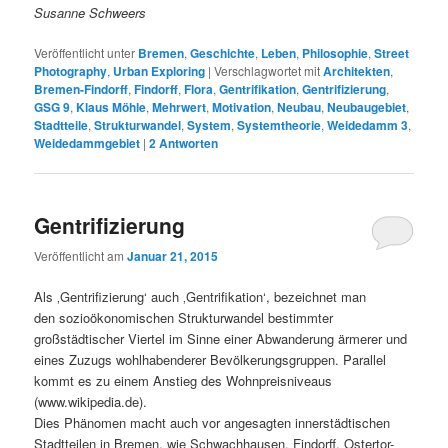
Susanne Schweers
Veröffentlicht unter
Bremen
,
Geschichte
,
Leben
,
Philosophie
,
Street
Photography
,
Urban Exploring
|
Verschlagwortet mit
Architekten
,
Bremen-Findorff
,
Findorff
,
Flora
,
Gentrifikation
,
Gentrifizierung
,
GSG 9
,
Klaus Möhle
,
Mehrwert
,
Motivation
,
Neubau
,
Neubaugebiet
,
Stadtteile
,
Strukturwandel
,
System
,
Systemtheorie
,
Weidedamm 3
,
Weidedammgebiet
|
2
Antworten
Gentrifizierung
Veröffentlicht am
Januar 21, 2015
Als ‚Gentrifizierung‘ auch ‚Gentrifikation‘, bezeichnet man
den sozioökonomischen Strukturwandel bestimmter
großstädtischer Viertel im Sinne einer Abwanderung ärmerer und
eines Zuzugs wohlhabenderer Bevölkerungsgruppen. Parallel
kommt es zu einem Anstieg des Wohnpreisniveaus
(www.wikipedia.de).
Dies Phänomen macht auch vor angesagten innerstädtischen
Stadtteilen in Bremen, wie Schwachhausen, Findorff, Ostertor-