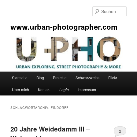
Zum
Zum
primären
sekundären
Such
Inhalt
Inhalt
springen
springen
www.urban-photographer.com
Hauptmenü
Startseite
Blog
Projekte
Schwarzweiss
Flickr
Über mich
Kontakt
Login
Impressum
SCHLAGWORTARCHIV:
FINDORFF
20 Jahre Weidedamm III –
2