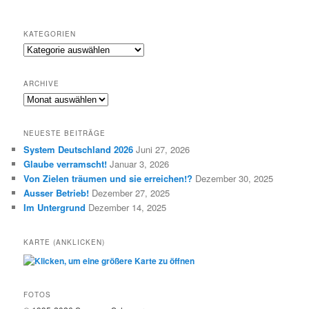
KATEGORIEN
K
a
t
ARCHIVE
e
A
g
R
o
C
r
NEUESTE BEITRÄGE
H
i
System Deutschland 2026
Juni 27, 2026
I
e
Glaube verramscht!
Januar 3, 2026
V
n
E
Von Zielen träumen und sie erreichen!?
Dezember 30, 2025
Ausser Betrieb!
Dezember 27, 2025
Im Untergrund
Dezember 14, 2025
KARTE (ANKLICKEN)
FOTOS