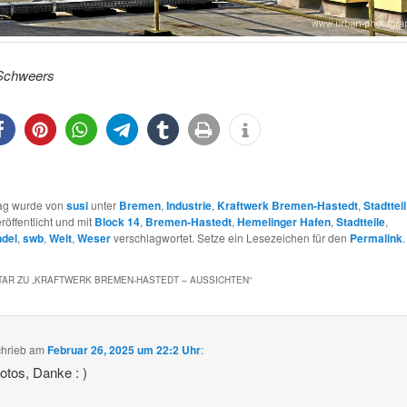
Schweers
0
0
rag wurde von
susi
unter
Bremen
,
Industrie
,
Kraftwerk Bremen-Hastedt
,
Stadtteil
röffentlicht und mit
Block 14
,
Bremen-Hastedt
,
Hemelinger Hafen
,
Stadtteile
,
ndel
,
swb
,
Welt
,
Weser
verschlagwortet. Setze ein Lesezeichen für den
Permalink
.
AR ZU „
KRAFTWERK BREMEN-HASTEDT – AUSSICHTEN
“
chrieb
am
Februar 26, 2025 um 22:2 Uhr
:
Fotos, Danke : )