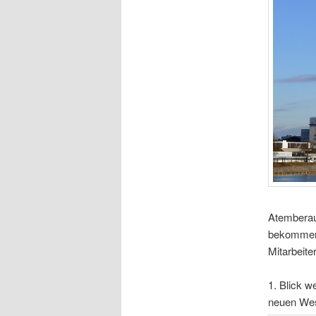
Atemberaub
bekommen,
Mitarbeite
1. Blick 
neuen Wes