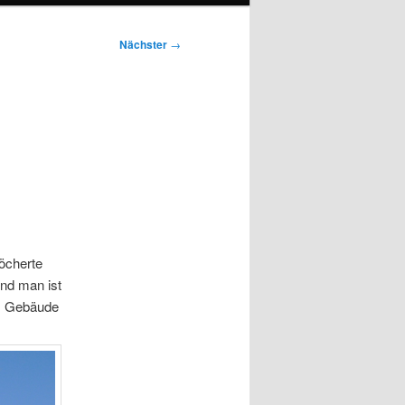
Nächster
→
öcherte
und man ist
as Gebäude