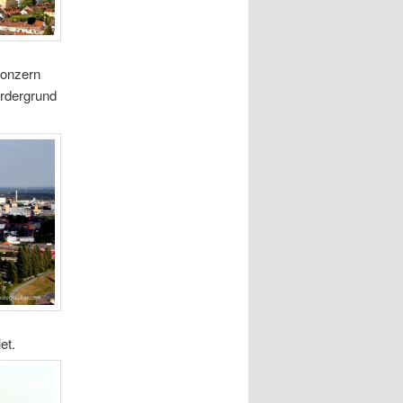
Konzern
rdergrund
et.