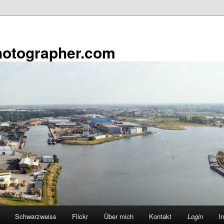
otographer.com
Schwarzweiss
Flickr
Über mich
Kontakt
Login
I