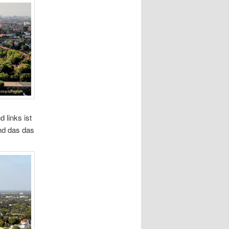
 links ist
nd das das