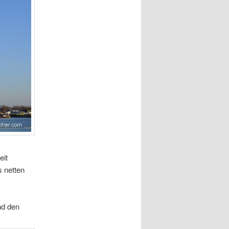
eit
 netten
nd den