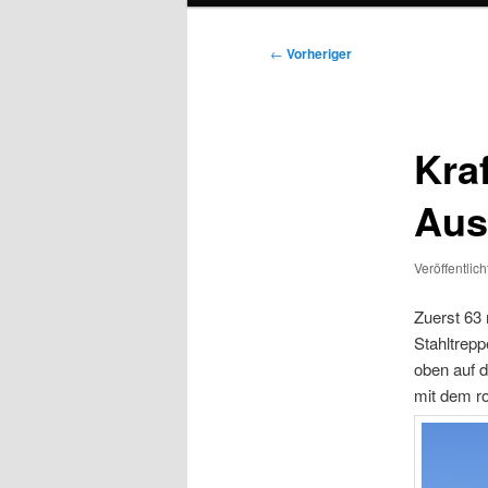
Beitragsnavigation
←
Vorheriger
Kra
Aus
Veröffentlic
Zuerst 63 
Stahltrepp
oben auf 
mit dem ro