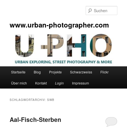
Zum
Zum
primären
sekundären
Such
Inhalt
Inhalt
springen
springen
www.urban-photographer.com
Hauptmenü
Startseite
Blog
Projekte
Schwarzweiss
Flickr
Über mich
Kontakt
Login
Impressum
SCHLAGWORTARCHIV:
SWB
Aal-Fisch-Sterben