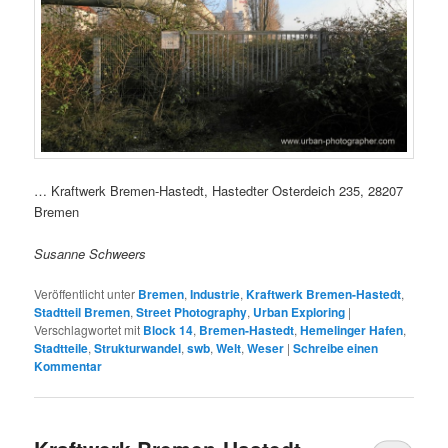
… Kraftwerk Bremen-Hastedt, Hastedter Osterdeich 235, 28207
Bremen
Susanne Schweers
Veröffentlicht unter
Bremen
,
Industrie
,
Kraftwerk Bremen-Hastedt
,
Stadtteil Bremen
,
Street Photography
,
Urban Exploring
|
Verschlagwortet mit
Block 14
,
Bremen-Hastedt
,
Hemelinger Hafen
,
Stadtteile
,
Strukturwandel
,
swb
,
Welt
,
Weser
|
Schreibe einen
Kommentar