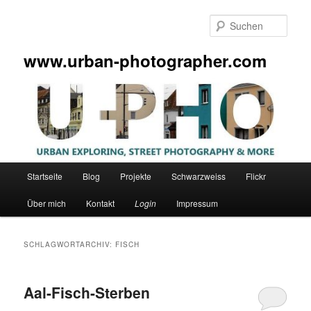
Zum
Zum
primären
sekundären
Such
Inhalt
Inhalt
springen
springen
www.urban-photographer.com
Hauptmenü
Startseite
Blog
Projekte
Schwarzweiss
Flickr
Über mich
Kontakt
Login
Impressum
SCHLAGWORTARCHIV:
FISCH
Aal-Fisch-Sterben