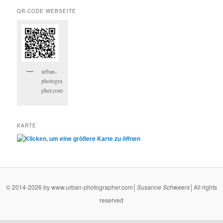
QR-CODE WEBSEITE
urban-
photogra
pher.com
KARTE
© 2014-2026 by www.urban-photographer.com│
Susanne
Schweers
│All rights
reserved