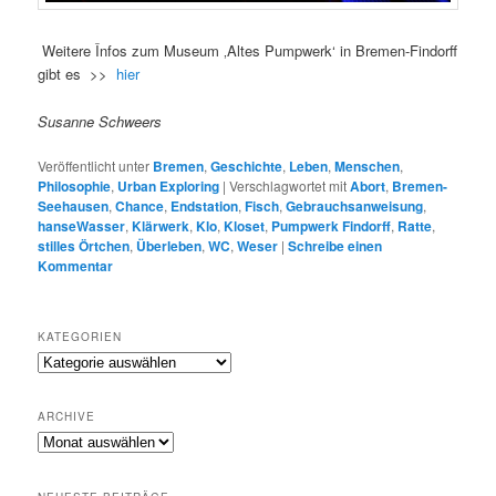
Weitere Înfos zum Museum ‚Altes Pumpwerk‘ in Bremen-Findorff
gibt es >>
hier
Susanne Schweers
Veröffentlicht unter
Bremen
,
Geschichte
,
Leben
,
Menschen
,
Philosophie
,
Urban Exploring
|
Verschlagwortet mit
Abort
,
Bremen-
Seehausen
,
Chance
,
Endstation
,
Fisch
,
Gebrauchsanweisung
,
hanseWasser
,
Klärwerk
,
Klo
,
Kloset
,
Pumpwerk Findorff
,
Ratte
,
stilles Örtchen
,
Überleben
,
WC
,
Weser
|
Schreibe einen
Kommentar
KATEGORIEN
K
a
t
ARCHIVE
e
A
g
R
o
C
r