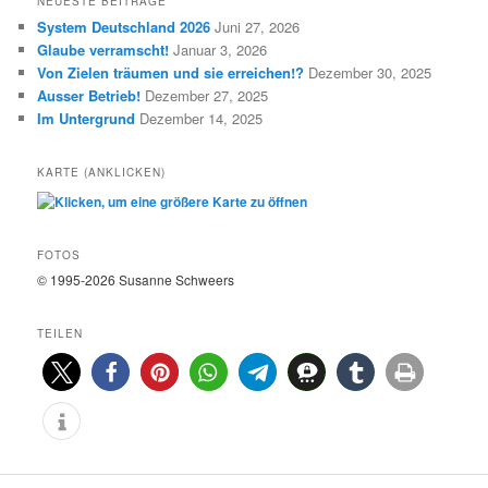
NEUESTE BEITRÄGE
H
i
System Deutschland 2026
Juni 27, 2026
I
e
Glaube verramscht!
Januar 3, 2026
V
n
E
Von Zielen träumen und sie erreichen!?
Dezember 30, 2025
Ausser Betrieb!
Dezember 27, 2025
Im Untergrund
Dezember 14, 2025
KARTE (ANKLICKEN)
FOTOS
© 1995-2026 Susanne Schweers
TEILEN