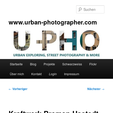
Zum
primären
Such
Inhalt
springen
www.urban-photographer.com
Hauptmenü
Startseite
Blog
Projekte
Schwarzweiss
Flickr
Über mich
Kontakt
Login
Impressum
Beitragsnavigation
←
Vorheriger
Nächster
→