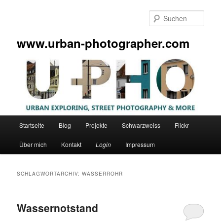
Zum
Zum
primären
sekundären
Such
Inhalt
Inhalt
springen
springen
www.urban-photographer.com
Hauptmenü
Startseite
Blog
Projekte
Schwarzweiss
Flickr
Über mich
Kontakt
Login
Impressum
SCHLAGWORTARCHIV:
WASSERROHR
Wassernotstand