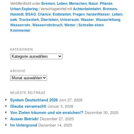
Veröffentlicht unter
Bremen
,
Leben
,
Menschen
,
Natur
,
Pflanze
,
Urban Exploring
|
Verschlagwortet mit
Achterbahnfahrt
,
Bremen-
Hastedt
,
BSAG
,
Chance
,
Endstation
,
Fragen
,
hanseWasser
,
Leben
,
swb
,
Trockenheit
,
Überleben
,
Universum
,
Wasser
,
Wasserleitung
,
Wasserrohr
,
Wasserrohrbruch
,
Wetter
|
Schreibe einen
Kommentar
KATEGORIEN
K
a
t
ARCHIVE
e
A
g
R
o
C
r
NEUESTE BEITRÄGE
H
i
System Deutschland 2026
Juni 27, 2026
I
e
Glaube verramscht!
Januar 3, 2026
V
n
E
Von Zielen träumen und sie erreichen!?
Dezember 30, 2025
Ausser Betrieb!
Dezember 27, 2025
Im Untergrund
Dezember 14, 2025