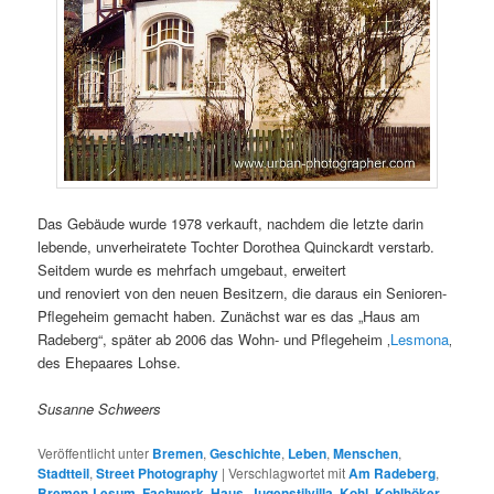
Das Gebäude wurde 1978 verkauft, nachdem die letzte darin
lebende, unverheiratete Tochter Dorothea Quinckardt verstarb.
Seitdem wurde es mehrfach umgebaut, erweitert
und renoviert von den neuen Besitzern, die daraus ein Senioren-
Pflegeheim gemacht haben. Zunächst war es das „Haus am
Radeberg“, später ab 2006 das Wohn- und Pflegeheim ‚
Lesmona
‚
des Ehepaares Lohse.
Susanne Schweers
Veröffentlicht unter
Bremen
,
Geschichte
,
Leben
,
Menschen
,
Stadtteil
,
Street Photography
|
Verschlagwortet mit
Am Radeberg
,
Bremen-Lesum
,
Fachwerk
,
Haus
,
Jugenstilvilla
,
Kohl
,
Kohlhöker
,