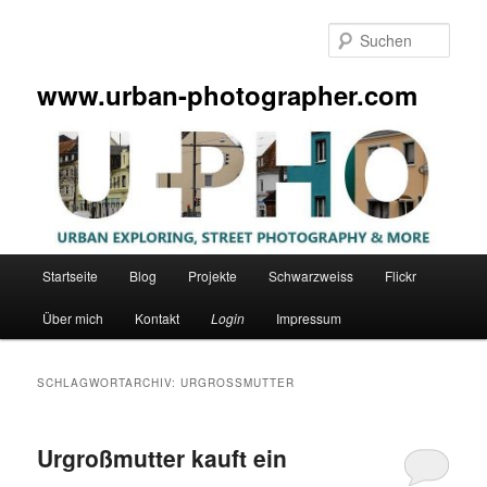
Zum
Zum
primären
sekundären
Such
Inhalt
Inhalt
springen
springen
www.urban-photographer.com
Hauptmenü
Startseite
Blog
Projekte
Schwarzweiss
Flickr
Über mich
Kontakt
Login
Impressum
SCHLAGWORTARCHIV:
URGROSSMUTTER
Urgroßmutter kauft ein