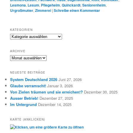
Lesmona
,
Lesum
,
Pflegeheim
,
Quinckardt
,
Seniorenheim
,
Urgroßmutter
,
Zimmerei
|
Schreibe einen Kommentar
KATEGORIEN
K
a
t
ARCHIVE
e
A
g
R
o
C
r
NEUESTE BEITRÄGE
H
i
System Deutschland 2026
Juni 27, 2026
I
e
Glaube verramscht!
Januar 3, 2026
V
n
E
Von Zielen träumen und sie erreichen!?
Dezember 30, 2025
Ausser Betrieb!
Dezember 27, 2025
Im Untergrund
Dezember 14, 2025
KARTE (ANKLICKEN)