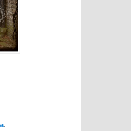
ink
.