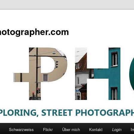
otographer.com
Schwarzweiss
Flickr
Über mich
Kontakt
Login
I