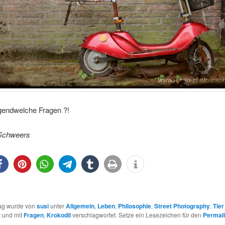
gendwelche Fragen ?!
Schweers
0
0
rag wurde von
susi
unter
Allgemein
,
Leben
,
Philosophie
,
Street Photography
,
Tier
t und mit
Fragen
,
Krokodil
verschlagwortet. Setze ein Lesezeichen für den
Permal