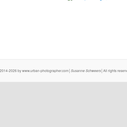
2014-2026 by www.urban-photographer.com│
Susanne
Schweers
│All rights reser