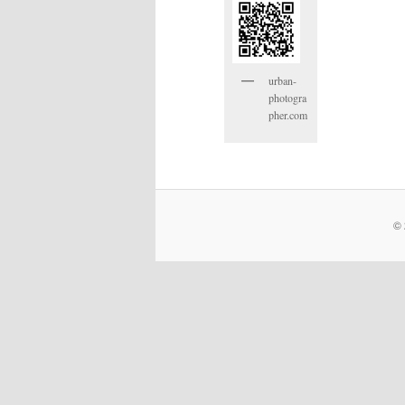
urban-
photogra
pher.com
© 