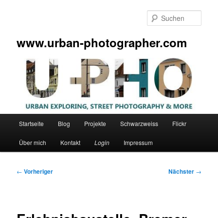
Zum
primären
Such
Inhalt
springen
www.urban-photographer.com
Hauptmenü
Startseite
Blog
Projekte
Schwarzweiss
Flickr
Über mich
Kontakt
Login
Impressum
Beitragsnavigation
←
Vorheriger
Nächster
→