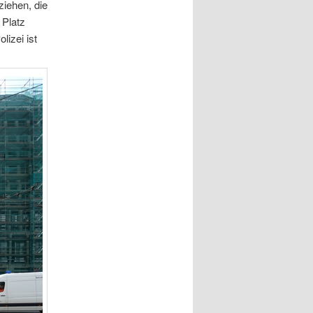
iehen, die
 Platz
izei ist