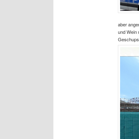
aber ange
und Wein 
Geschupse