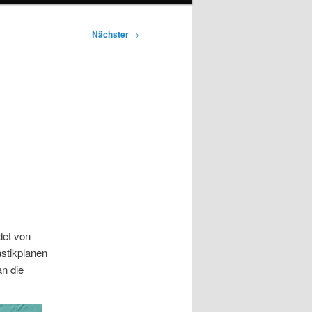
Nächster
→
det von
stikplanen
an die