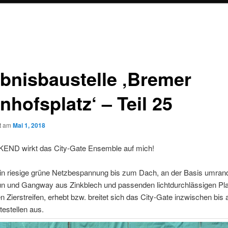
ebnisbaustelle ‚Bremer
hofsplatz‘ – Teil 25
ht am
Mai 1, 2018
ND wirkt das City-Gate Ensemble auf mich!
t in riesige grüne Netzbespannung bis zum Dach, an der Basis umran
n und Gangway aus Zinkblech und passenden lichtdurchlässigen Pla
n Zierstreifen, erhebt bzw. breitet sich das City-Gate inzwischen bis 
estellen aus.