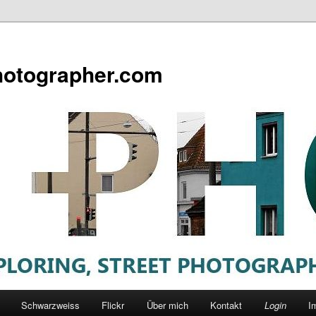
otographer.com
Schwarzweiss
Flickr
Über mich
Kontakt
Login
I