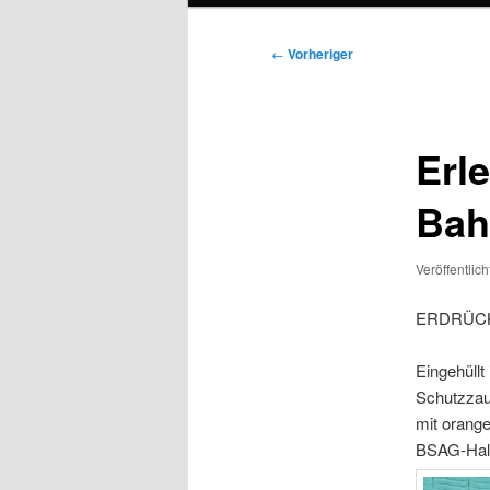
Beitragsnavigation
←
Vorheriger
Erl
Bahn
Veröffentlic
ERDRÜCKE
Eingehüll
Schutzzau
mit orange
BSAG-Halt