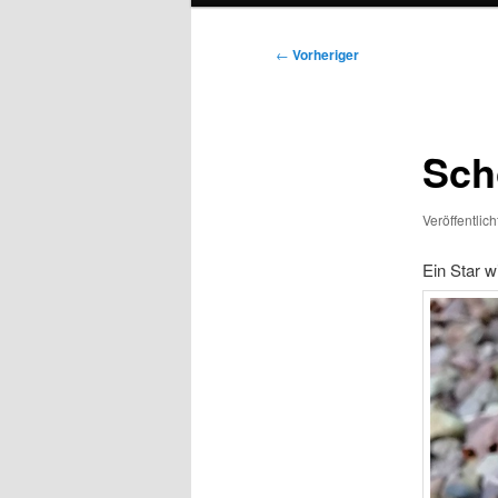
Beitragsnavigation
←
Vorheriger
Schö
Veröffentlic
Ein Star 