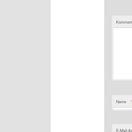
Komment
Name
E-Mail-A