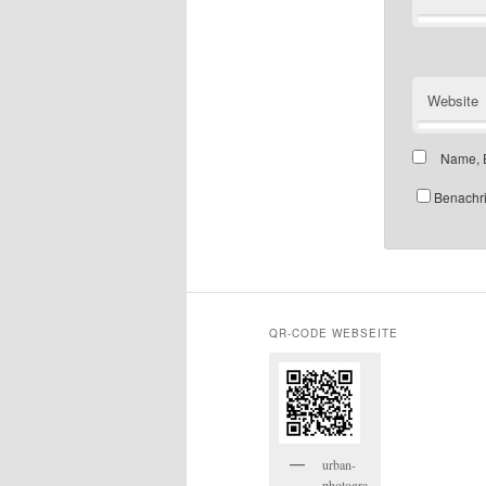
Website
Name, E
Benachri
QR-CODE WEBSEITE
urban-
photogra