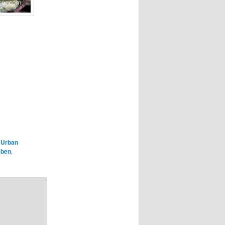
,
Urban
eben
,