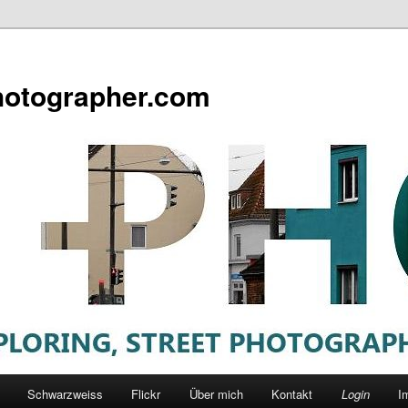
otographer.com
Schwarzweiss
Flickr
Über mich
Kontakt
Login
I