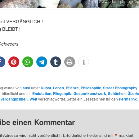
t ist VERGÄNGLICH !
g BLEIBT !
Schweers
rag wurde von
susi
unter
Kunst
,
Leben
,
Pflanze
,
Philosophie
,
Street Photography
röffentlicht und mit
Endstation
,
Fliegenpilz
,
Gesamtkunstwerk
,
Schönheit
,
Überl
,
Vergänglichkeit
,
Welt
verschlagwortet. Setze ein Lesezeichen für den
Permalink
.
ibe einen Kommentar
*
l-Adresse wird nicht veröffentlicht.
Erforderliche Felder sind mit
markiert