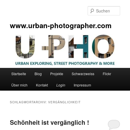
Zum
Zum
primären
sekundären
Such
Inhalt
Inhalt
springen
springen
www.urban-photographer.com
Hauptmenü
Startseite
Blog
Projekte
Schwarzweiss
Flickr
Über mich
Kontakt
Login
Impressum
SCHLAGWORTARCHIV:
VERGÄNGLICHKEIT
Schönheit ist vergänglich !