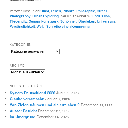
Veröffentlicht unter
Kunst
,
Leben
,
Pflanze
,
Philosophie
,
Street
Photography
,
Urban Exploring
|
Verschlagwortet mit
Endstation
,
Fliegenpilz
,
Gesamtkunstwerk
,
Schönheit
,
Überleben
,
Universum
,
Vergänglichkeit
,
Welt
|
Schreibe einen Kommentar
KATEGORIEN
K
a
t
ARCHIVE
e
A
g
R
o
C
r
NEUESTE BEITRÄGE
H
i
System Deutschland 2026
Juni 27, 2026
I
e
Glaube verramscht!
Januar 3, 2026
V
n
E
Von Zielen träumen und sie erreichen!?
Dezember 30, 2025
Ausser Betrieb!
Dezember 27, 2025
Im Untergrund
Dezember 14, 2025