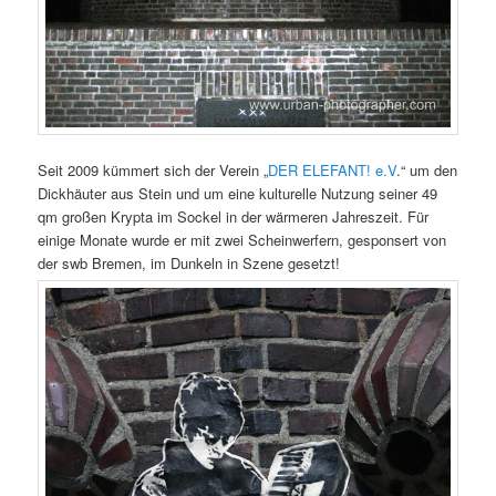
Seit 2009 kümmert sich der Verein „
DER ELEFANT! e.V
.“ um den
Dickhäuter aus Stein und um eine kulturelle Nutzung seiner 49
qm großen Krypta im Sockel in der wärmeren Jahreszeit. Für
einige Monate wurde er mit zwei Scheinwerfern, gesponsert von
der swb Bremen, im Dunkeln in Szene gesetzt!