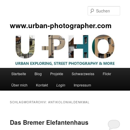
Zum
Zum
primären
sekundären
Such
Inhalt
Inhalt
springen
springen
www.urban-photographer.com
Hauptmenü
Startseite
Blog
Projekte
Schwarzweiss
Flickr
Über mich
Kontakt
Login
Impressum
SCHLAGWORTARCHIV:
ANTIKOLONIALDENKMAL
Das Bremer Elefantenhaus