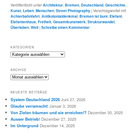
Veröffentlicht unter
Architektur
,
Bremen
,
Deutschland
,
Geschichte
,
Kunst
,
Leben
,
Menschen
,
Street Photography
|
Verschlagwortet mit
Achterbahnfahrt
,
Antikolonialdenkmal
,
Bremen ist bunt
,
Elefant
,
Elefantenhaus
,
Freiheit
,
Gesamtkunstwerk
,
Strukturwandel
,
Überleben
,
Welt
|
Schreibe einen Kommentar
KATEGORIEN
K
a
t
ARCHIVE
e
A
g
R
o
C
r
NEUESTE BEITRÄGE
H
i
System Deutschland 2026
Juni 27, 2026
I
e
Glaube verramscht!
Januar 3, 2026
V
n
E
Von Zielen träumen und sie erreichen!?
Dezember 30, 2025
Ausser Betrieb!
Dezember 27, 2025
Im Untergrund
Dezember 14, 2025