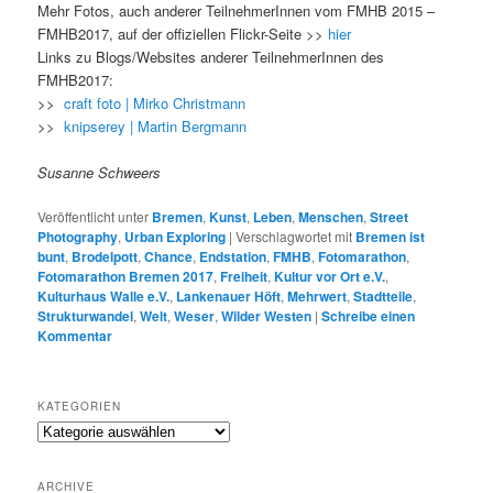
Mehr Fotos, auch anderer TeilnehmerInnen vom FMHB 2015 –
FMHB2017, auf der offiziellen Flickr-Seite >>
hier
Links zu Blogs/Websites anderer TeilnehmerInnen des
FMHB2017:
>>
craft foto | Mirko Christmann
>>
knipserey | Martin Bergmann
Susanne Schweers
Veröffentlicht unter
Bremen
,
Kunst
,
Leben
,
Menschen
,
Street
Photography
,
Urban Exploring
|
Verschlagwortet mit
Bremen ist
bunt
,
Brodelpott
,
Chance
,
Endstation
,
FMHB
,
Fotomarathon
,
Fotomarathon Bremen 2017
,
Freiheit
,
Kultur vor Ort e.V.
,
Kulturhaus Walle e.V.
,
Lankenauer Höft
,
Mehrwert
,
Stadtteile
,
Strukturwandel
,
Welt
,
Weser
,
Wilder Westen
|
Schreibe einen
Kommentar
KATEGORIEN
K
a
t
ARCHIVE