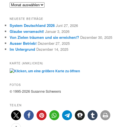
e
A
g
R
o
C
r
NEUESTE BEITRÄGE
H
i
System Deutschland 2026
Juni 27, 2026
I
e
Glaube verramscht!
Januar 3, 2026
V
n
E
Von Zielen träumen und sie erreichen!?
Dezember 30, 2025
Ausser Betrieb!
Dezember 27, 2025
Im Untergrund
Dezember 14, 2025
KARTE (ANKLICKEN)
FOTOS
© 1995-2026 Susanne Schweers
TEILEN