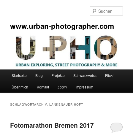
Zum
Zum
primären
sekundären
Such
Inhalt
Inhalt
springen
springen
www.urban-photographer.com
Hauptmenü
Startseite
Blog
Projekte
Schwarzweiss
Flickr
Über mich
Kontakt
Login
Impressum
SCHLAGWORTARCHIV:
LANKENAUER HÖFT
Fotomarathon Bremen 2017