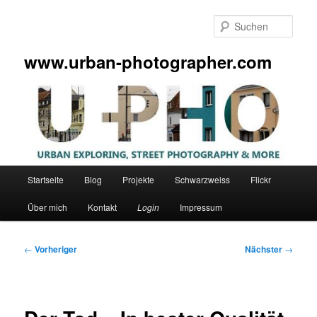
Zum
primären
Such
Inhalt
springen
www.urban-photographer.com
Hauptmenü
Startseite
Blog
Projekte
Schwarzweiss
Flickr
Über mich
Kontakt
Login
Impressum
Beitragsnavigation
←
Vorheriger
Nächster
→