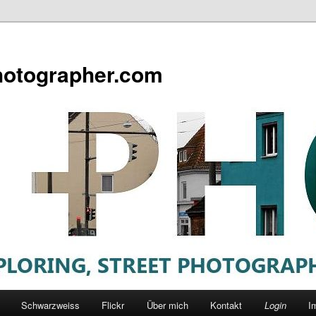
otographer.com
Schwarzweiss
Flickr
Über mich
Kontakt
Login
I