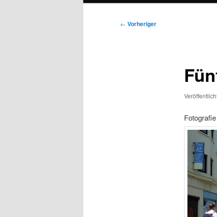
Beitragsnavigation
←
Vorheriger
Fünf
Veröffentlic
Fotografie