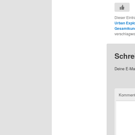
Dieser Eint
Urban Explo
Gesamtkun
verschlagwor
Schre
Deine E-Mai
Komment