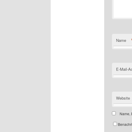
Name
E-Mail-A
Website
Name, E
Benachri