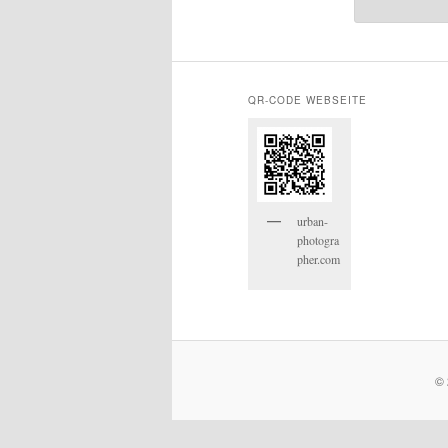
QR-CODE WEBSEITE
urban-
photogra
pher.com
© 