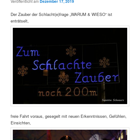
Veröffentlicht am
Dezember 17, 2019
Der Zauber der Schlacht(e)frage „WARUM & WIESO“ ist
enträtselt,
freie Fahrt voraus, gesegelt mit neuen Erkenntnissen, Gefühlen,
Einsichten,