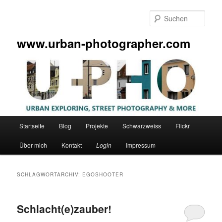
Zum
Zum
primären
sekundären
Such
Inhalt
Inhalt
springen
springen
www.urban-photographer.com
Hauptmenü
Startseite
Blog
Projekte
Schwarzweiss
Flickr
Über mich
Kontakt
Login
Impressum
SCHLAGWORTARCHIV:
EGOSHOOTER
Schlacht(e)zauber!