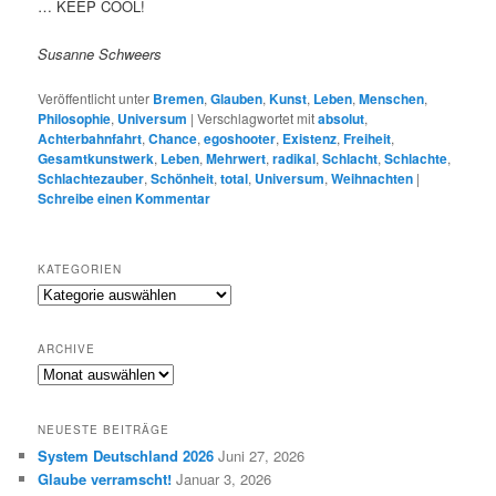
… KEEP COOL!
Susanne Schweers
Veröffentlicht unter
Bremen
,
Glauben
,
Kunst
,
Leben
,
Menschen
,
Philosophie
,
Universum
|
Verschlagwortet mit
absolut
,
Achterbahnfahrt
,
Chance
,
egoshooter
,
Existenz
,
Freiheit
,
Gesamtkunstwerk
,
Leben
,
Mehrwert
,
radikal
,
Schlacht
,
Schlachte
,
Schlachtezauber
,
Schönheit
,
total
,
Universum
,
Weihnachten
|
Schreibe einen Kommentar
KATEGORIEN
K
a
t
ARCHIVE
e
A
g
R
o
C
r
NEUESTE BEITRÄGE
H
i
System Deutschland 2026
Juni 27, 2026
I
e
Glaube verramscht!
Januar 3, 2026
V
n