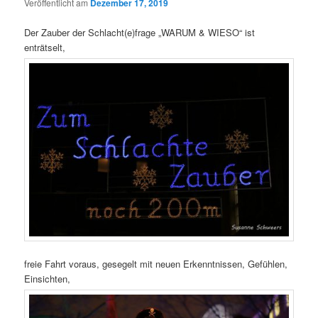
Veröffentlicht am
Dezember 17, 2019
Der Zauber der Schlacht(e)frage „WARUM & WIESO“ ist
enträtselt,
freie Fahrt voraus, gesegelt mit neuen Erkenntnissen, Gefühlen,
Einsichten,