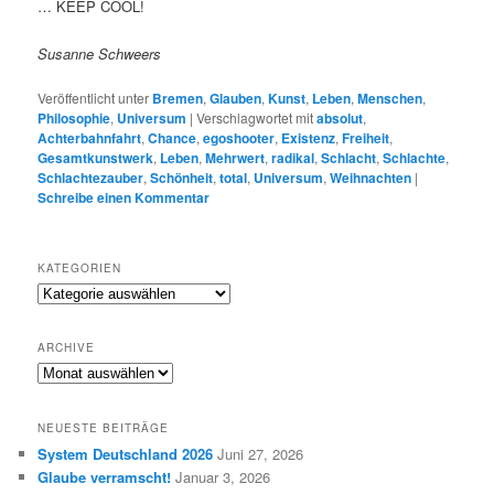
… KEEP COOL!
Susanne Schweers
Veröffentlicht unter
Bremen
,
Glauben
,
Kunst
,
Leben
,
Menschen
,
Philosophie
,
Universum
|
Verschlagwortet mit
absolut
,
Achterbahnfahrt
,
Chance
,
egoshooter
,
Existenz
,
Freiheit
,
Gesamtkunstwerk
,
Leben
,
Mehrwert
,
radikal
,
Schlacht
,
Schlachte
,
Schlachtezauber
,
Schönheit
,
total
,
Universum
,
Weihnachten
|
Schreibe einen Kommentar
KATEGORIEN
K
a
t
ARCHIVE
e
A
g
R
o
C
r
NEUESTE BEITRÄGE
H
i
System Deutschland 2026
Juni 27, 2026
I
e
Glaube verramscht!
Januar 3, 2026
V
n