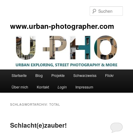
Zum
Zum
primären
sekundären
Such
Inhalt
Inhalt
springen
springen
www.urban-photographer.com
Hauptmenü
Startseite
Blog
Projekte
Schwarzweiss
Flickr
Über mich
Kontakt
Login
Impressum
SCHLAGWORTARCHIV:
TOTAL
Schlacht(e)zauber!