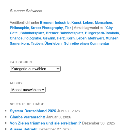
Susanne Schweers
Veröffentlicht unter
Bremen
,
Industrie
,
Kunst
,
Leben
,
Menschen
,
Philosophie
,
Street Photography
,
Tier
|
Verschlagwortet mit
'City
Gate'
,
Bahnhofsplatz
,
Bremer Bahnhofsplatz
,
Bürgerpark-Tombola
,
Chance
,
Fotografie
,
Gewinn
,
Herz
,
Korn
,
Leben
,
Mehrwert
,
Münzen
,
Samenkorn
,
Tauben
,
Überleben
|
Schreibe einen Kommentar
KATEGORIEN
K
a
t
ARCHIVE
e
A
g
R
o
C
r
NEUESTE BEITRÄGE
H
i
System Deutschland 2026
Juni 27, 2026
I
e
Glaube verramscht!
Januar 3, 2026
V
n
E
Von Zielen träumen und sie erreichen!?
Dezember 30, 2025
Ausser Betrieb!
Dezember 27, 2025