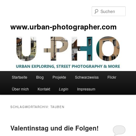
Zum
Zum
primären
sekundären
Such
Inhalt
Inhalt
springen
springen
www.urban-photographer.com
Hauptmenü
Startseite
Blog
Projekte
Schwarzweiss
Flickr
Über mich
Kontakt
Login
Impressum
SCHLAGWORTARCHIV:
TAUBEN
Valentinstag und die Folgen!