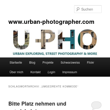
Zum
Zum
primären
sekundären
Such
Inhalt
Inhalt
springen
springen
www.urban-photographer.com
Hauptmenü
Startseite
Blog
Projekte
Schwarzweiss
Flickr
Über mich
Kontakt
Login
Impressum
SCHLAGWORTARCHIV:
„UMGEDREHTE KOMMODE“
Bitte Platz nehmen und