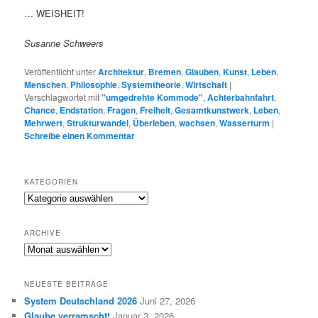
… WEISHEIT!
Susanne Schweers
Veröffentlicht unter
Architektur
,
Bremen
,
Glauben
,
Kunst
,
Leben
,
Menschen
,
Philosophie
,
Systemtheorie
,
Wirtschaft
|
Verschlagwortet mit
"umgedrehte Kommode"
,
Achterbahnfahrt
,
Chance
,
Endstation
,
Fragen
,
Freiheit
,
Gesamtkunstwerk
,
Leben
,
Mehrwert
,
Strukturwandel
,
Überleben
,
wachsen
,
Wasserturm
|
Schreibe einen Kommentar
KATEGORIEN
K
a
t
ARCHIVE
e
A
g
R
o
C
r
NEUESTE BEITRÄGE
H
i
System Deutschland 2026
Juni 27, 2026
I
e
Glaube verramscht!
Januar 3, 2026
V